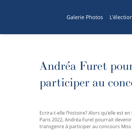
Galerie Photos
L’électio
Andréa Furet pour
participer au con
Ecrira-t-elle l’histoire? Alors qu’elle est en
Paris 2022, Andréa Furet pourrait deveni
transgenre à participer au concours Miss