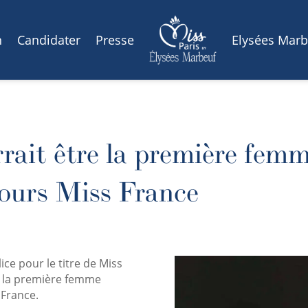
n
Candidater
Presse
Elysées Marb
rait être la première femm
cours Miss France
 lice pour le titre de Miss
r la première femme
 France.