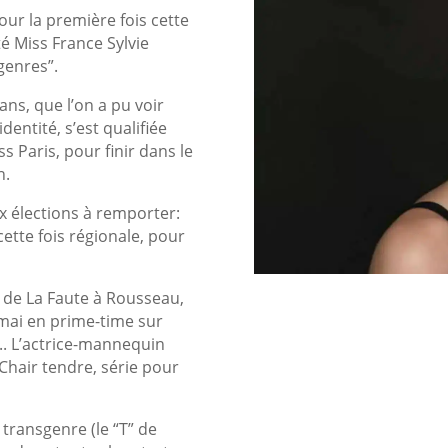
our la première fois cette
té Miss France Sylvie
genres”.
ans, que l’on a pu voir
identité, s’est qualifiée
s Paris, pour finir dans le
n.
x élections à remporter:
cette fois régionale, pour
2 de La Faute à Rousseau,
 mai en prime-time sur
.. L’actrice-mannequin
 Chair tendre, série pour
transgenre (le “T” de